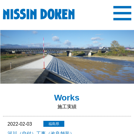
MENU
ホーム
会社案内
施工実績
表彰履歴
求人情報
新着情報
ご挨拶
会社概要
沿革
事業内容
先輩社員の声
求人内容
Works
施工実績
2022-02-03
河川（交付）工事（改良舗装）