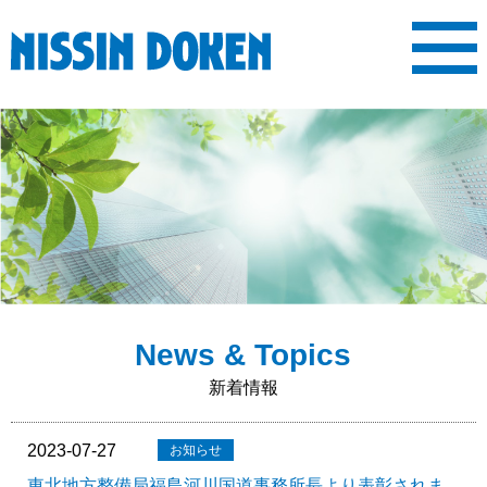
MENU
ホーム
会社案内
施工実績
表彰履歴
求人情報
新着情報
ご挨拶
会社概要
沿革
事業内容
先輩社員の声
求人内容
News & Topics
新着情報
2023-07-27
東北地方整備局福島河川国道事務所長より表彰されま