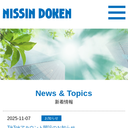
MENU
ホーム
会社案内
施工実績
表彰履歴
求人情報
新着情報
ご挨拶
会社概要
沿革
事業内容
先輩社員の声
求人内容
News & Topics
新着情報
2025-11-07
TikTokアカウント開設のお知らせ