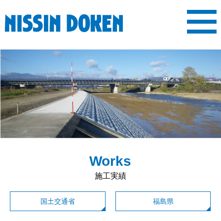
MENU
ホーム
会社案内
施工実績
表彰履歴
求人情報
新着情報
ご挨拶
会社概要
沿革
事業内容
先輩社員の声
求人内容
Works
施工実績
国土交通省
福島県