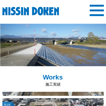
MENU
ホーム
会社案内
施工実績
表彰履歴
求人情報
新着情報
ご挨拶
会社概要
沿革
事業内容
先輩社員の声
求人内容
Works
施工実績
施工前