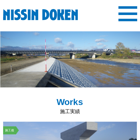
MENU
ホーム
会社案内
施工実績
表彰履歴
求人情報
新着情報
ご挨拶
会社概要
沿革
事業内容
先輩社員の声
求人内容
Works
施工実績
施工後